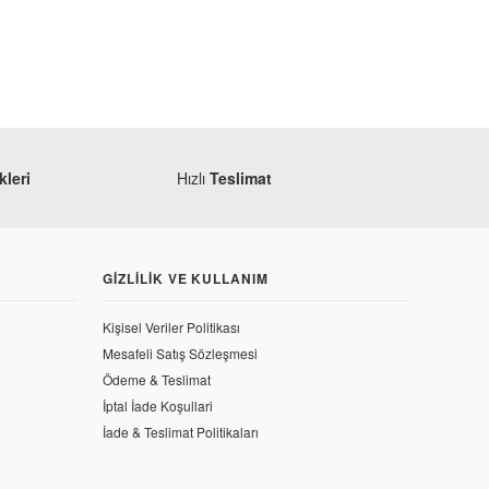
leri
Hızlı
Teslimat
GIZLILIK VE KULLANIM
Kişisel Veriler Politikası
Mesafeli Satış Sözleşmesi
Ödeme & Teslimat
İptal İade Koşullari
İade & Teslimat Politikaları
r 200 NS Ön Fren Alt Merkez Tamir Takımı