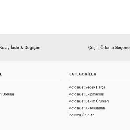
Kolay
İade & Değişim
Çeşitli Ödeme
Seçenek
L
KATEGORILER
Motosiklet Yedek Parça
n Sorular
Motosiklet Ekipmanları
Motosiklet Bakım Ürünleri
Motosiklet Aksesuarları
İndirimli Ürünler
aj
Bajaj
aj Pulsar 200 NS Egzantrik Gergi Kılavuz Civatası
Bajaj Pulsa