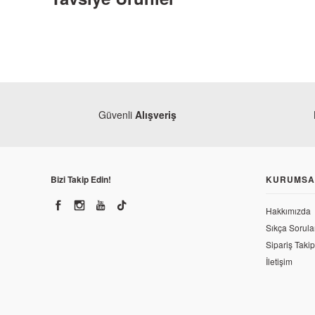
Güvenli
Alışveriş
Bizi Takip Edin!
KURUMSA
Hakkımızda
Sıkça Sorula
Sipariş Takip
Bajaj
Bajaj Pulsar 200 NS Silindir Saplaması M6
İletişim
Baj
37,32 TL
Baj