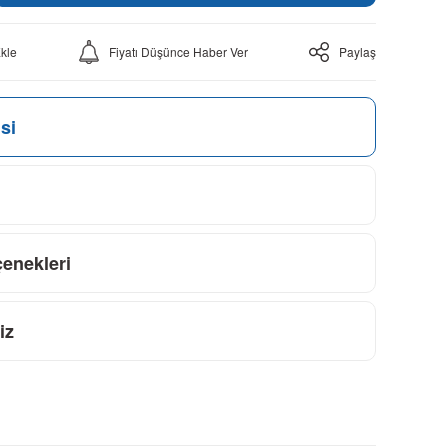
Fiyatı Düşünce Haber Ver
Paylaş
si
çenekleri
iz