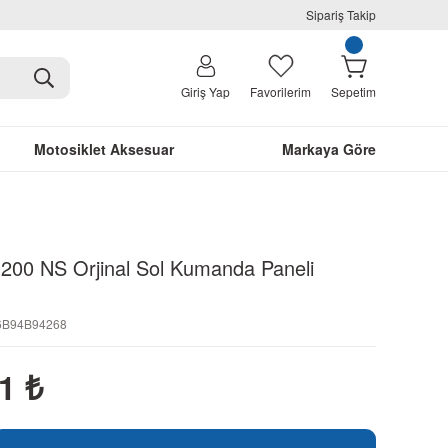
Sipariş Takip
Giriş Yap
Favorilerim
Sepetim
Motosiklet Aksesuar
Markaya Göre
r 200 NS Orjinal Sol Kumanda Paneli
26B94B94268
81
₺