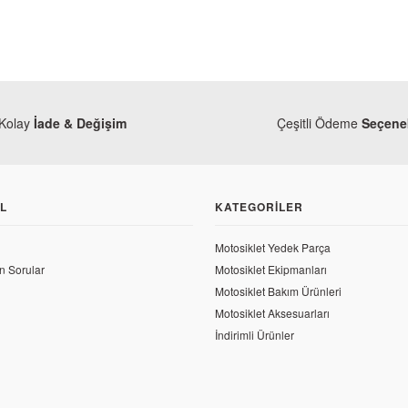
Kolay
İade & Değişim
Çeşitli Ödeme
Seçenek
L
KATEGORILER
Motosiklet Yedek Parça
n Sorular
Motosiklet Ekipmanları
Motosiklet Bakım Ürünleri
Motosiklet Aksesuarları
İndirimli Ürünler