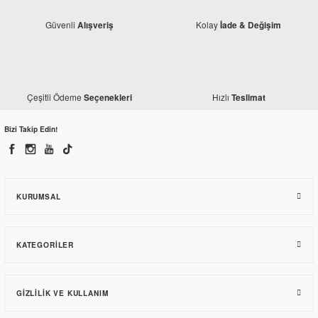
Güvenli
Kolay
Alışveriş
İade & Değişim
Çeşitli Ödeme
Hızlı
Seçenekleri
Teslimat
Bajaj
Bizi Takip Edin!
Bajaj Pulsar 200 NS Debriyaj Baskı Plakası
135,29 TL
KURUMSAL
KATEGORILER
GIZLILIK VE KULLANIM