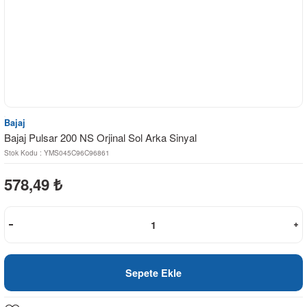
Bajaj
Bajaj Pulsar 200 NS Orjinal Sol Arka Sinyal
Stok Kodu : YMS045C96C96861
578,49
₺
Sepete Ekle