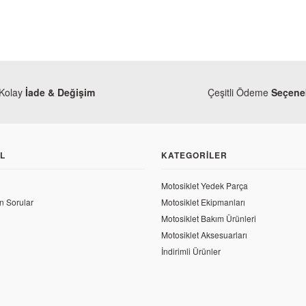
Kolay
İade & Değişim
Çeşitli Ödeme
Seçenek
L
KATEGORILER
Motosiklet Yedek Parça
n Sorular
Motosiklet Ekipmanları
Motosiklet Bakım Ürünleri
Motosiklet Aksesuarları
İndirimli Ürünler