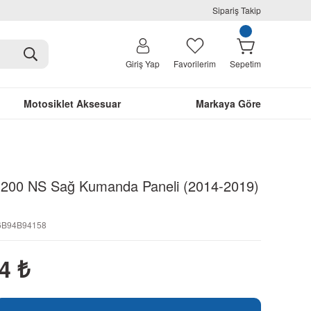
Sipariş Takip
Giriş Yap
Favorilerim
Sepetim
Motosiklet Aksesuar
Markaya Göre
r 200 NS Sağ Kumanda Paneli (2014-2019)
26B94B94158
44
₺