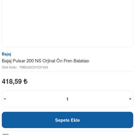
Bajaj
Bajaj Pulsar 200 NS Orjinal Ön Fren Balatası
Stok Kodu : YMS032C37C37423
418,59
₺
Sepete Ekle