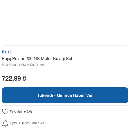
Bajaj
Bajaj Pulsar 200 NS Motor Kulağı Sol
Stok Kodu : YMS049D07D07208
722,89
₺
Tükendi - Gelince Haber Ver
Fiyatı Düşünce Haber Ver