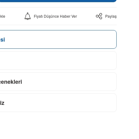
Fiyatı Düşünce Haber Ver
Paylaş
si
çenekleri
iz