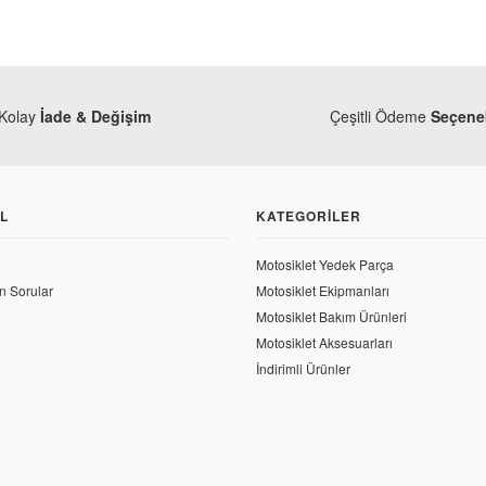
Kolay
İade & Değişim
Çeşitli Ödeme
Seçenek
L
KATEGORILER
Motosiklet Yedek Parça
n Sorular
Motosiklet Ekipmanları
Motosiklet Bakım Ürünleri
Motosiklet Aksesuarları
İndirimli Ürünler