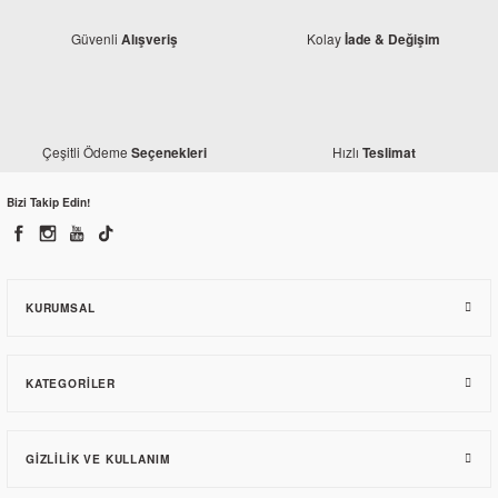
Güvenli
Kolay
Alışveriş
İade & Değişim
Çeşitli Ödeme
Hızlı
Seçenekleri
Teslimat
Kaly
Bizi Takip Edin!
Bajaj Pulsar 200 NS Fileli Comfort Sele Kılıfı
478,78 TL
KURUMSAL
KATEGORILER
GIZLILIK VE KULLANIM