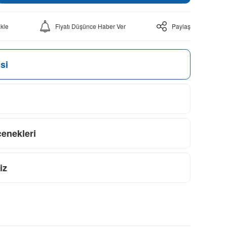
Fiyatı Düşünce Haber Ver
Paylaş
si
çenekleri
iz