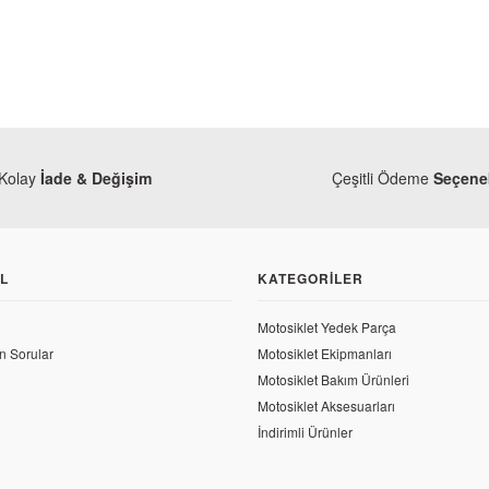
Kolay
İade & Değişim
Çeşitli Ödeme
Seçenek
L
KATEGORILER
Monero
Motosiklet Yedek Parça
Bajaj Pulsar 200 NS Zi
n Sorular
Motosiklet Ekipmanları
jaj
Motosiklet Bakım Ürünleri
25,86 TL
jaj Pulsar 200 NS Jant Mesafe Burcu 1
Motosiklet Aksesuarları
İndirimli Ürünler
43,21 TL