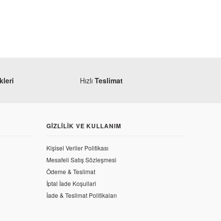
leri
Hızlı
Teslimat
GIZLILIK VE KULLANIM
Kişisel Veriler Politikası
ncir Kilidi
Mesafeli Satış Sözleşmesi
Ödeme & Teslimat
İptal İade Koşullari
İade & Teslimat Politikaları