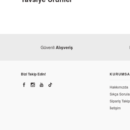
Güvenli
Alışveriş
Bizi Takip Edin!
KURUMSA
Hakkımızda
Sıkça Sorula
Ba
Sipariş Takip
Kaly
Ba
İletişim
Bajaj Pulsar 200 NS Fileli Comfort Sele Kılıfı
1
478,78 TL