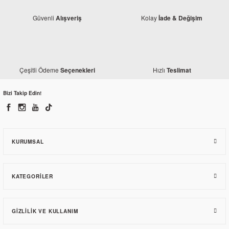
Güvenli
Kolay
Alışveriş
İade & Değişim
Çeşitli Ödeme
Hızlı
Seçenekleri
Teslimat
Bizi Takip Edin!
Bajaj
Bajaj Pulsar 200 NS Ön Amortisör Alt Boru Sağ
3.265,47 TL
KURUMSAL
KATEGORILER
GIZLILIK VE KULLANIM