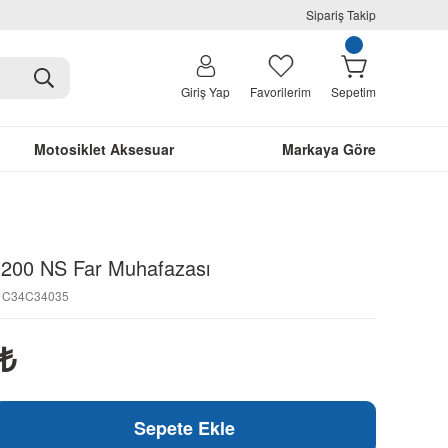
Sipariş Takip
Giriş Yap
Favorilerim
Sepetim
Motosiklet Aksesuar
Markaya Göre
r 200 NS Far Muhafazası
31C34C34035
₺
Sepete Ekle