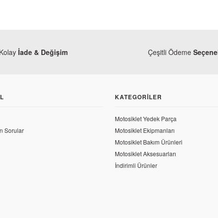
Kolay
İade & Değişim
Çeşitli Ödeme
Seçenek
L
KATEGORILER
Motosiklet Yedek Parça
n Sorular
Motosiklet Ekipmanları
Motosiklet Bakım Ürünleri
Motosiklet Aksesuarları
İndirimli Ürünler