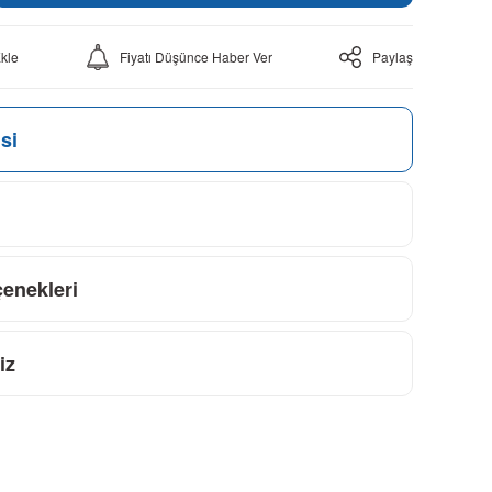
Fiyatı Düşünce Haber Ver
Paylaş
si
çenekleri
iz