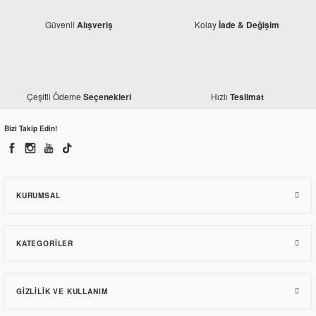
Güvenli
Kolay
Alışveriş
İade & Değişim
Bajaj
Çeşitli Ödeme
Hızlı
Seçenekleri
Teslimat
Bajaj Pulsar 200 NS Krank Yatağı
Bizi Takip Edin!
193,82 TL
KURUMSAL
KATEGORILER
GIZLILIK VE KULLANIM