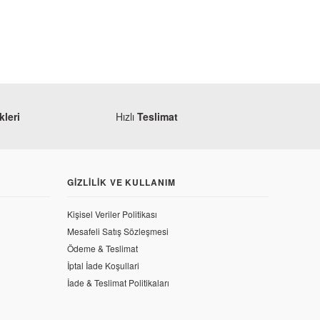
leri
Hızlı
Teslimat
GIZLILIK VE KULLANIM
Kişisel Veriler Politikası
Mesafeli Satış Sözleşmesi
Ödeme & Teslimat
İptal İade Koşullari
 NS Jant Şeridi Siyah-Beyaz
İade & Teslimat Politikaları