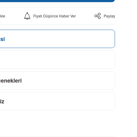
Fiyatı Düşünce Haber Ver
Paylaş
si
çenekleri
iz