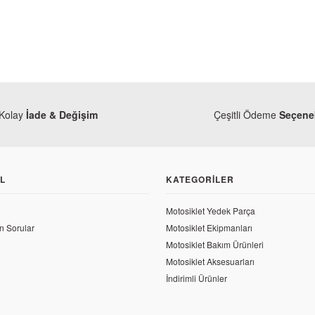
Kolay
İade & Değişim
Çeşitli Ödeme
Seçenek
L
KATEGORILER
Motosiklet Yedek Parça
n Sorular
Motosiklet Ekipmanları
Bajaj
Motosiklet Bakım Ürünleri
Bajaj Pulsar 200 NS İlk Hareket Plakası
Bajaj
Motosiklet Aksesuarları
Bajaj Pulsar 200
İndirimli Ürünler
1.324,87 TL
320,44 TL