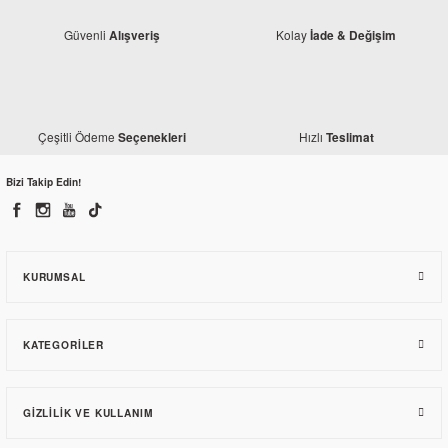
Güvenli
Kolay
Alışveriş
İade & Değişim
Bajaj
Çeşitli Ödeme
Hızlı
Seçenekleri
Teslimat
Bajaj Dominar 400 Plaka Lambası
Bizi Takip Edin!
861,38 TL
KURUMSAL
KATEGORILER
GIZLILIK VE KULLANIM