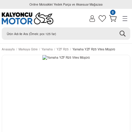
Online Motosiklet Yedek Parça ve Aksesuar Mağazası
0
Anasayfa
Markaya Göre
Yamaha
YZF R25
Yamaha YZF R25 Vites Müşürü