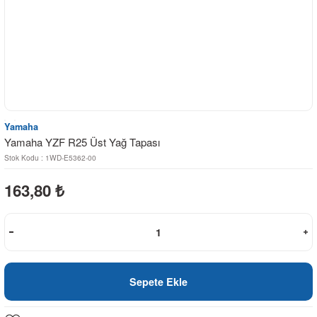
Yamaha
Yamaha YZF R25 Üst Yağ Tapası
Stok Kodu : 1WD-E5362-00
163,80
₺
Sepete Ekle