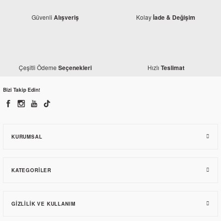
Güvenli
Kolay
Alışveriş
İade & Değişim
Yamaha
Çeşitli Ödeme
Hızlı
Seçenekleri
Teslimat
Yamaha YZF R25 Krank Balansörü
Bizi Takip Edin!
2.499,37 TL
KURUMSAL
KATEGORILER
GIZLILIK VE KULLANIM