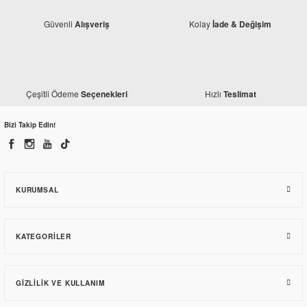
Güvenli
Kolay
Alışveriş
İade & Değişim
Çeşitli Ödeme
Hızlı
Seçenekleri
Teslimat
Bizi Takip Edin!
Yamaha
Yamaha YZF R25 Sele Alt Panel Sol Mat Siyah 2020
KURUMSAL
1.260,66 TL
KATEGORILER
GIZLILIK VE KULLANIM