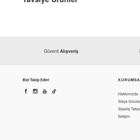
Güvenli
Alışveriş
Bizi Takip Edin!
KURUMSA
Hakkımızda
Yamah
Sıkça Sorula
Yamaha
Yamaha
Sipariş Takip
Yamaha YZF R25 Alt Kapak 2 (Orjinal)
İletişim
1.346
1.509,60 TL