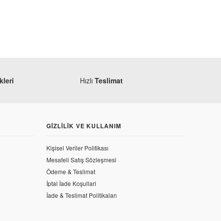
leri
Hızlı
Teslimat
GIZLILIK VE KULLANIM
Kişisel Veriler Politikası
Yamaha
Mesafeli Satış Sözleşmesi
Yamaha YZF R25 Ön Sol Basamak
Ödeme & Teslimat
İptal İade Koşullari
n Balatası
483,84 TL
İade & Teslimat Politikaları