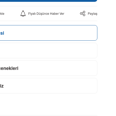
Fiyatı Düşünce Haber Ver
Paylaş
si
çenekleri
iz