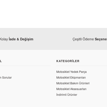
Kolay
İade & Değişim
Çeşitli Ödeme
Seçenek
L
KATEGORILER
Motosiklet Yedek Parça
a
n Sorular
Motosiklet Ekipmanları
 YZF R25 Arka Fren Pedalı
Motosiklet Bakım Ürünleri
Yamaha
Motosiklet Aksesuarları
Yamaha YZF R25 Orjinal Ön Fre
,70 TL
İndirimli Ürünler
1.710,30 TL