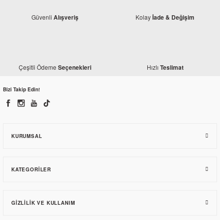
Güvenli
Kolay
Alışveriş
İade & Değişim
Yamaha
Çeşitli Ödeme
Hızlı
Seçenekleri
Teslimat
Yamaha YZF R25 Silindir Üst Conta
Bizi Takip Edin!
2.328,76 TL
KURUMSAL
KATEGORILER
GIZLILIK VE KULLANIM
Monero
Yamaha YZF R25 Zincir Kilidi