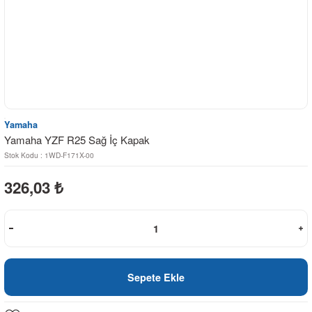
Yamaha
Yamaha YZF R25 Sağ İç Kapak
Stok Kodu : 1WD-F171X-00
326,03
₺
Sepete Ekle