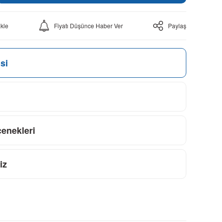
Fiyatı Düşünce Haber Ver
Paylaş
si
çenekleri
iz