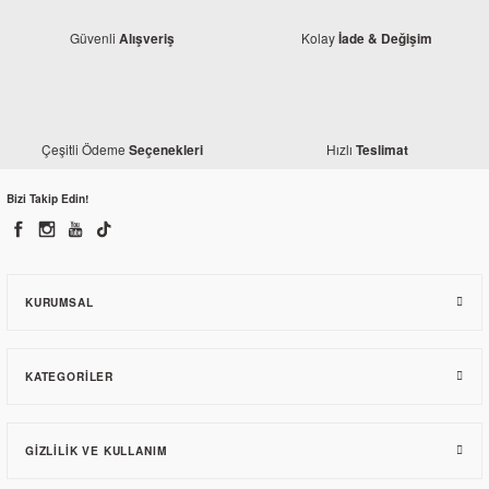
Güvenli
Kolay
Alışveriş
İade & Değişim
Çeşitli Ödeme
Hızlı
Seçenekleri
Teslimat
Bizi Takip Edin!
Yamaha
Yamaha YZF R25 Stop Üst Kapak 1WD-F171N-00
KURUMSAL
306,74 TL
KATEGORILER
GIZLILIK VE KULLANIM