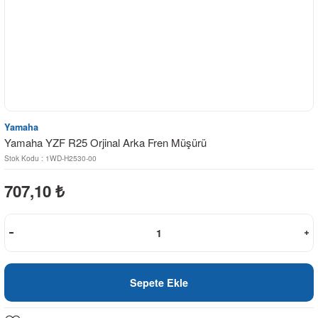
Yamaha
Yamaha YZF R25 Orjinal Arka Fren Müşürü
Stok Kodu : 1WD-H2530-00
707,10
₺
Sepete Ekle