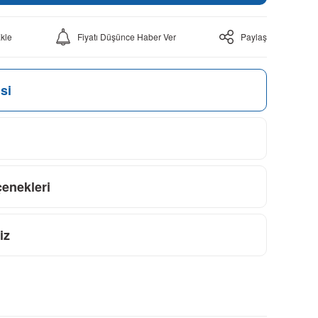
Fiyatı Düşünce Haber Ver
Paylaş
si
çenekleri
iz