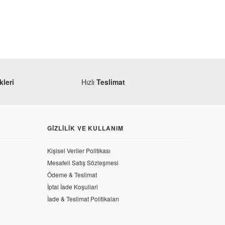
leri
Hızlı
Teslimat
GIZLILIK VE KULLANIM
Kişisel Veriler Politikası
Mesafeli Satış Sözleşmesi
Ödeme & Teslimat
İptal İade Koşullari
e Alt Panel Sol Füme
İade & Teslimat Politikaları