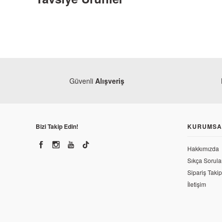
Güvenli
Alışveriş
Bizi Takip Edin!
KURUMSA
Hakkımızda
Yamaha
Sıkça Sorula
Yamaha MT25 Kilometre Alt Kapak
Sipariş Takip
İletişim
714,43 TL
Yamaha
Yamaha R2