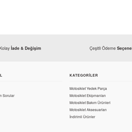
Kolay
İade & Değişim
Çeşitli Ödeme
Seçenek
L
KATEGORILER
Motosiklet Yedek Parça
n Sorular
Motosiklet Ekipmanları
Motosiklet Bakım Ürünleri
Yamaha
Motosiklet Aksesuarları
Yamaha YZF R25 Sel
İndirimli Ürünler
5 Sol Sele Alt Grenaj Mat Gümüş 2020
1.260,66 TL