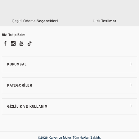
Yamaha
Çeşitli Ödeme
Hızlı
Seçenekleri
Teslimat
Yamaha YBR 125 Debriyaj İtici Mil
Bizi Takip Edin!
88,43 TL
KURUMSAL
KATEGORILER
GIZLILIK VE KULLANIM
Yamaha
Yamaha YBR 125 Yan Sehpa
Yamaha
Yamaha YBR 125 Yağ Seviye Çubuğu
119,60 TL
©2026 Kalyoncu Motor. Tüm Hakları Saklıdır.