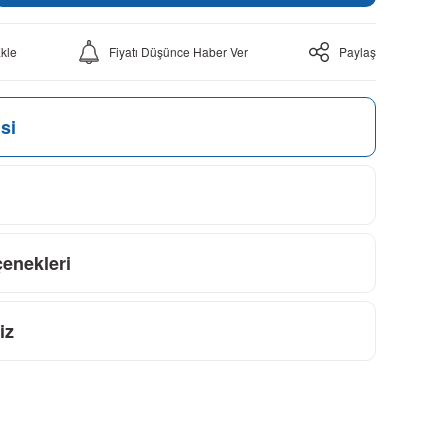
Fiyatı Düşünce Haber Ver
Paylaş
si
çenekleri
iz