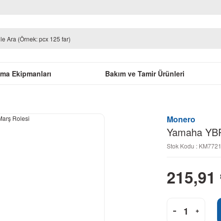
uma Ekipmanları
Bakım ve Tamir Ürünleri
i
Monero
Yamaha YBR
Stok Kodu : KM772
215,91