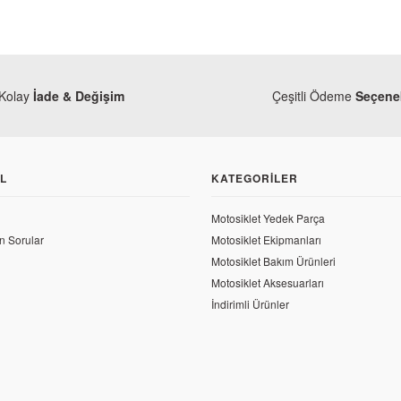
Kolay
İade & Değişim
Çeşitli Ödeme
Seçenek
L
KATEGORILER
Motosiklet Yedek Parça
n Sorular
Motosiklet Ekipmanları
Motosiklet Bakım Ürünleri
Motosiklet Aksesuarları
İndirimli Ürünler