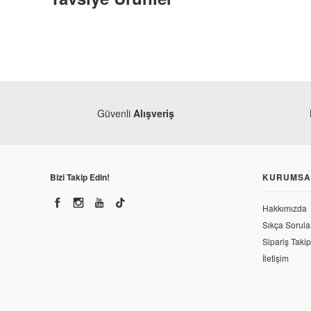
Güvenli
Alışveriş
Bizi Takip Edin!
KURUMSA
Hakkımızda
Sıkça Sorula
Sipariş Takip
İletişim
Yamaha
Yamaha YBR 125 ESD Karbüratör Diyafram Lastiği