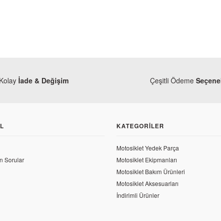
Kolay
İade & Değişim
Çeşitli Ödeme
Seçenek
L
KATEGORILER
Motosiklet Yedek Parça
n Sorular
Motosiklet Ekipmanları
Motosiklet Bakım Ürünleri
Motosiklet Aksesuarları
İndirimli Ürünler