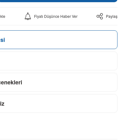
Fiyatı Düşünce Haber Ver
Paylaş
si
çenekleri
iz