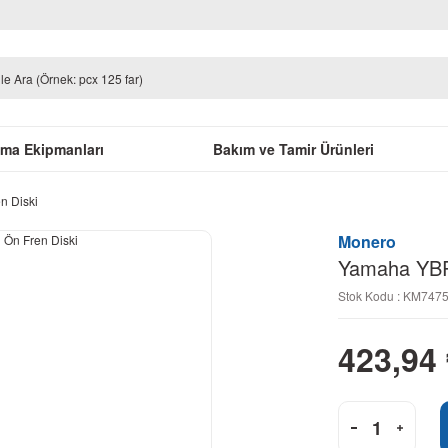
uma Ekipmanları
Bakım ve Tamir Ürünleri
n Diski
Monero
Yamaha YBR
Stok Kodu : KM747
423,94