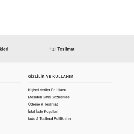
leri
Hızlı
Teslimat
GIZLILIK VE KULLANIM
Kişisel Veriler Politikası
Mesafeli Satış Sözleşmesi
Ödeme & Teslimat
TKR
İptal İade Koşullari
Yamaha YBR 125 ESD Ön Fren Alt Merkez
İade & Teslimat Politikaları
704,30 TL