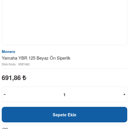
Monero
Yamaha YBR 125 Beyaz Ön Siperlik
Stok Kodu : KM7082
691,86
₺
Sepete Ekle