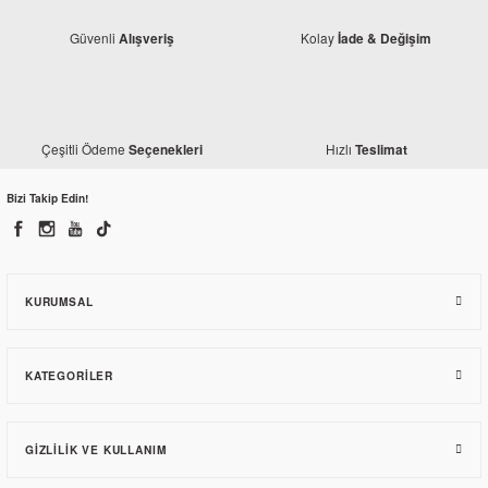
Güvenli
Kolay
Alışveriş
İade & Değişim
Yamaha
Yamaha
Yamaha YBR 125 15 T Ön Dişli
Çeşitli Ödeme
Hızlı
Seçenekleri
Teslimat
Yamaha YBR 125 Arka Dişli Flanşı
40,72 TL
Bizi Takip Edin!
270,81 TL
KURUMSAL
KATEGORILER
GIZLILIK VE KULLANIM
Yamaha
Yamaha YBR 125 Conta Seti