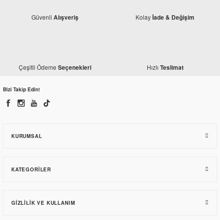
Güvenli
Kolay
Alışveriş
İade & Değişim
Yamaha
Yamaha YBR 125 K Furş Takımı
Çeşitli Ödeme
Hızlı
Seçenekleri
Teslimat
Bizi Takip Edin!
157,92 TL
KURUMSAL
KATEGORILER
GIZLILIK VE KULLANIM