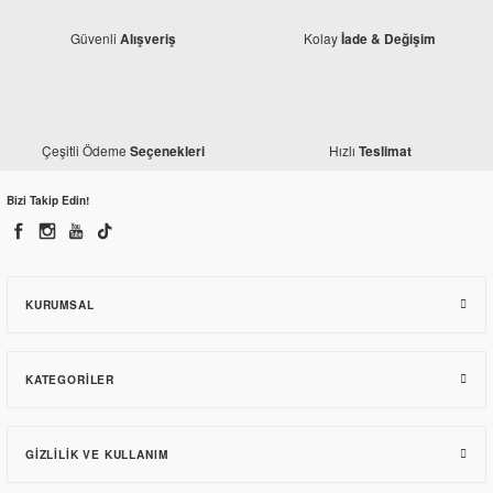
Güvenli
Kolay
Alışveriş
İade & Değişim
Çeşitli Ödeme
Hızlı
Seçenekleri
Teslimat
Yamaha
Yamaha YBR 125 ESD Sinyal Takımı
Bizi Takip Edin!
194,70 TL
KURUMSAL
KATEGORILER
GIZLILIK VE KULLANIM