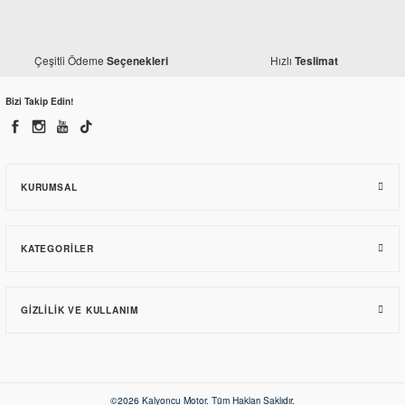
Çeşitli Ödeme
Hızlı
Seçenekleri
Teslimat
Bizi Takip Edin!
Monero
Yamaha X-Max 250 Arka Varyatör Komple (2005-2015)
KURUMSAL
3.326,56 TL
KATEGORILER
GIZLILIK VE KULLANIM
NGK
©2026 Kalyoncu Motor. Tüm Hakları Saklıdır.