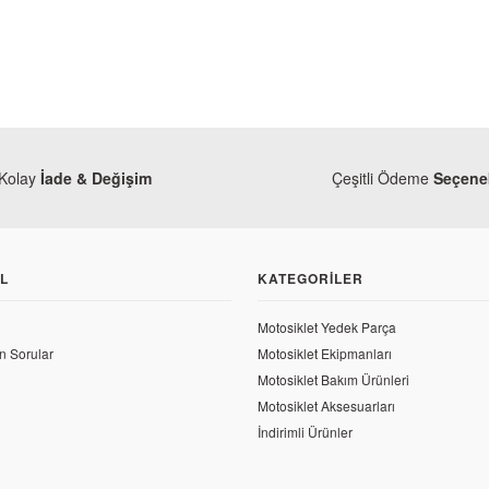
Kolay
İade & Değişim
Çeşitli Ödeme
Seçenek
L
KATEGORILER
Motosiklet Yedek Parça
n Sorular
Motosiklet Ekipmanları
Motosiklet Bakım Ürünleri
Motosiklet Aksesuarları
İndirimli Ürünler
Yamaha
Yamaha YZF R25 2019 Radyatör Su Borusu 2 (Sol)