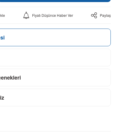
Fiyatı Düşünce Haber Ver
Paylaş
si
çenekleri
iz