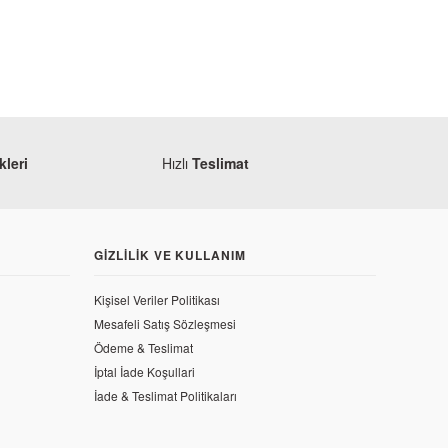
leri
Hızlı
Teslimat
GIZLILIK VE KULLANIM
Kişisel Veriler Politikası
Mesafeli Satış Sözleşmesi
Ödeme & Teslimat
İptal İade Koşullari
Yamaha
İade & Teslimat Politikaları
Yamaha R25 2019 Radyatör Su Borusu 3 (Sağ)