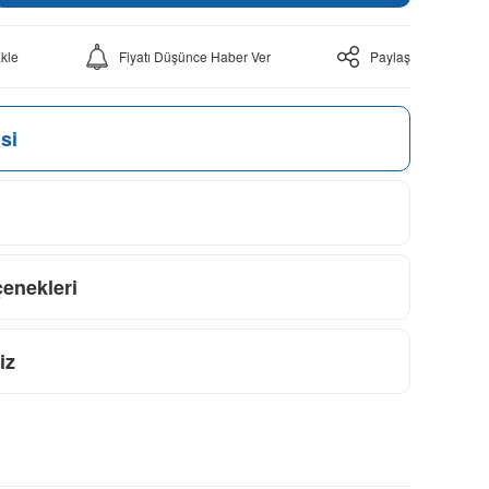
Fiyatı Düşünce Haber Ver
Paylaş
si
çenekleri
iz