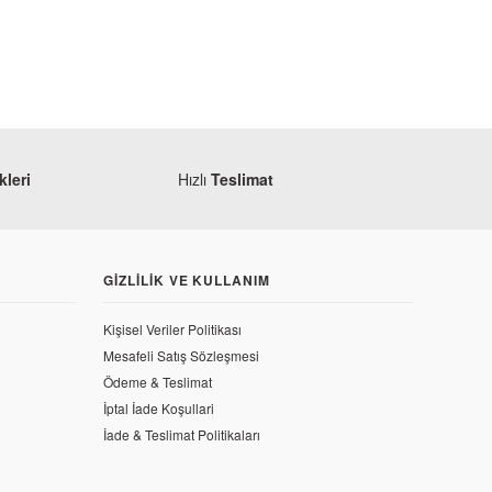
leri
Hızlı
Teslimat
GIZLILIK VE KULLANIM
Kişisel Veriler Politikası
Mesafeli Satış Sözleşmesi
Ödeme & Teslimat
İptal İade Koşullari
İade & Teslimat Politikaları
5 Hava Izgarası Sağ 2019 ve Sonrası