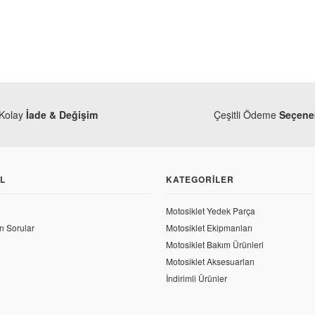
Kolay
İade & Değişim
Çeşitli Ödeme
Seçenek
L
KATEGORILER
Motosiklet Yedek Parça
n Sorular
Motosiklet Ekipmanları
Motosiklet Bakım Ürünleri
Motosiklet Aksesuarları
Yamaha
Yamaha
İndirimli Ürünler
Yamaha R25 Hava Izgarası Sol 2019 ve Sonrası
Yamaha R2