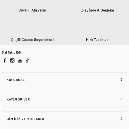
Güvenli
Kolay
Alışveriş
İade & Değişim
Yamaha
Çeşitli Ödeme
Hızlı
Seçenekleri
Teslimat
Yamaha MT25 Kilometre Alt Kapak
Bizi Takip Edin!
714,43 TL
KURUMSAL
KATEGORILER
GIZLILIK VE KULLANIM