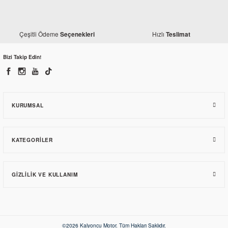
Yamaha
Yamaha MT 25 Alt Sakal Siyah
Çeşitli Ödeme
Hızlı
Seçenekleri
Teslimat
Yamaha
Yamaha MT25 Statör Kapağı (Orjinal)
2.641,50 TL
Bizi Takip Edin!
2.173,82 TL
KURUMSAL
KATEGORILER
GIZLILIK VE KULLANIM
Yamaha
Yamaha MT 25 Alt Sakal Gri
2.488,20 TL
©2026 Kalyoncu Motor. Tüm Hakları Saklıdır.