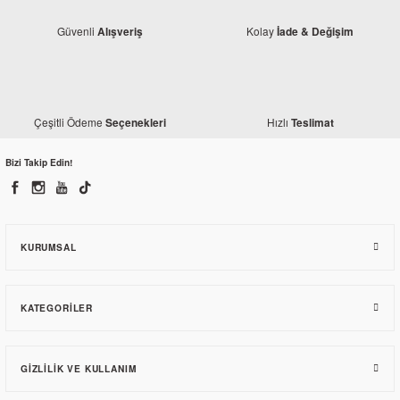
Güvenli
Kolay
Alışveriş
İade & Değişim
Yamaha
Yamaha MT 25 Alt Sakal Siyah
Çeşitli Ödeme
Hızlı
Seçenekleri
Teslimat
Yamaha
Yamaha MT25 Statör Kapağı (Orjinal)
2.641,50 TL
Bizi Takip Edin!
2.173,82 TL
KURUMSAL
KATEGORILER
GIZLILIK VE KULLANIM
Yamaha
Yamaha MT 25 Alt Sakal Gri