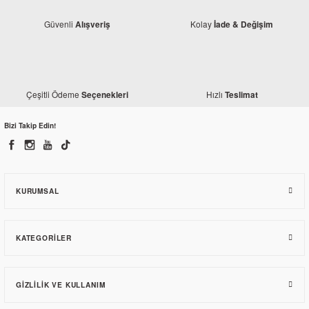
Güvenli
Kolay
Alışveriş
İade & Değişim
Yamaha
Yamaha MT 25 Alt Sakal Siyah
Çeşitli Ödeme
Hızlı
Seçenekleri
Teslimat
Yamaha
Yamaha MT25 Statör Kapağı (Orjinal)
2.641,50 TL
Bizi Takip Edin!
2.173,82 TL
KURUMSAL
KATEGORILER
GIZLILIK VE KULLANIM
Yamaha
Yamaha MT 25 Alt Sakal Gri