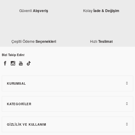
Güvenli
Kolay
Alışveriş
İade & Değişim
Bs Akü
TVS Raider 125 BS Akü
Monero
TVS Raider 125 Akü Monero
Çeşitli Ödeme
Hızlı
Seçenekleri
Teslimat
2.201,10 TL
618,00 TL
Bizi Takip Edin!
KURUMSAL
KATEGORILER
GIZLILIK VE KULLANIM