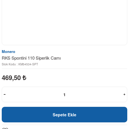
Monero
RKS Spontini 110 Siperlik Camı
Stok Kodu : KM54534-SPT
469,50
₺
Sepete Ekle