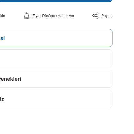
Fiyatı Düşünce Haber Ver
Paylaş
si
çenekleri
iz