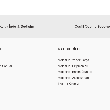
Kolay
İade & Değişim
Çeşitli Ödeme
Seçenek
L
KATEGORILER
Motosiklet Yedek Parça
n Sorular
Motosiklet Ekipmanları
Motosiklet Bakım Ürünleri
Motosiklet Aksesuarları
İndirimli Ürünler