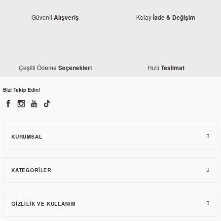
Güvenli
Kolay
Alışveriş
İade & Değişim
Çeşitli Ödeme
Hızlı
Seçenekleri
Teslimat
Bizi Takip Edin!
Prosev
RKS Spontini 110 El Kılıfı (Su Geçirmez Karbon Kumaş)
KURUMSAL
412,78 TL
KATEGORILER
GIZLILIK VE KULLANIM