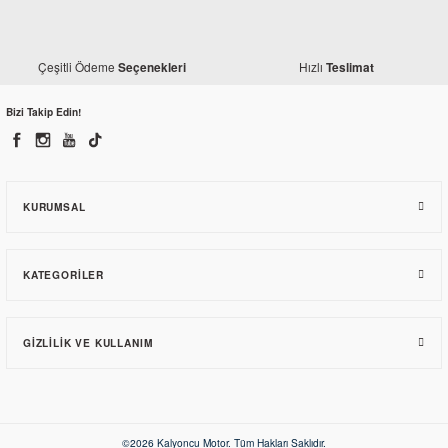
Modifiye
RKS R250 H2 Katlanır Ayna
Çeşitli Ödeme
Hızlı
Seçenekleri
Teslimat
1.320,54 TL
Bizi Takip Edin!
KURUMSAL
KATEGORILER
GIZLILIK VE KULLANIM
Monero
RKS R250 Kayar Sinyalli Ayna Takımı Karbon
©2026 Kalyoncu Motor. Tüm Hakları Saklıdır.