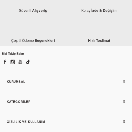
Güvenli
Kolay
Alışveriş
İade & Değişim
Kuba
RKS Pollo 50 Konjektör
Kuba
Çeşitli Ödeme
Hızlı
Seçenekleri
Teslimat
452,34 TL
RKS Pollo 50 Ön Basamak Plastiği
Bizi Takip Edin!
558,62 TL
KURUMSAL
KATEGORILER
GIZLILIK VE KULLANIM