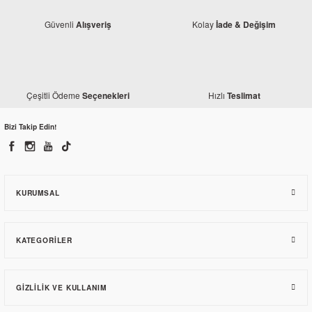
Güvenli
Kolay
Alışveriş
İade & Değişim
Kuba
Kuba
RKS Freccia 150 Ön Fren Kolu
RKS Freccia 150 Arka Fren Kolu
Çeşitli Ödeme
Hızlı
Seçenekleri
Teslimat
878,30 TL
Bizi Takip Edin!
879,55 TL
KURUMSAL
KATEGORILER
GIZLILIK VE KULLANIM