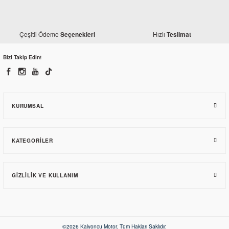
Kuba
RKS Blazer XR 50 Statör
Kuba
RKS Blazer XR 50 Ön Fren Diski
Çeşitli Ödeme
Hızlı
Seçenekleri
Teslimat
424,08 TL
Bizi Takip Edin!
372,30 TL
KURUMSAL
KATEGORILER
GIZLILIK VE KULLANIM
Kuba
RKS Blazer XR Ön Fren Balatası
50,29 TL
©2026 Kalyoncu Motor. Tüm Hakları Saklıdır.