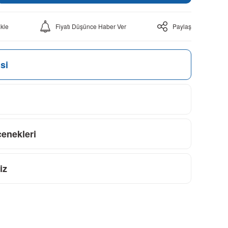
Fiyatı Düşünce Haber Ver
Paylaş
si
çenekleri
iz