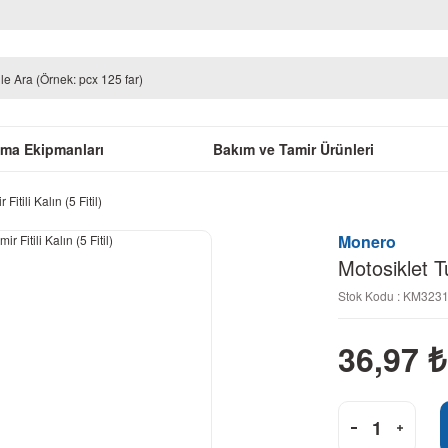
uma Ekipmanları
Bakım ve Tamir Ürünleri
itili Kalın (5 Fitil)
Monero
Motosiklet Tu
Stok Kodu : KM323
36,97
₺