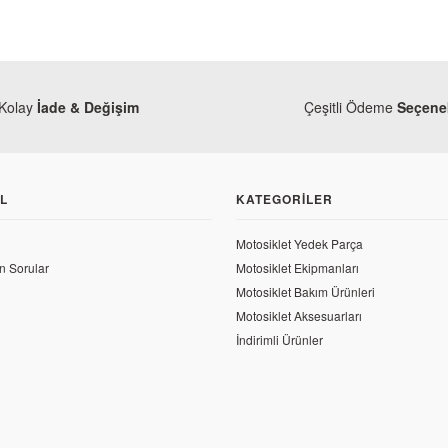
Kolay
İade & Değişim
Çeşitli Ödeme
Seçenek
L
KATEGORILER
Motosiklet Yedek Parça
n Sorular
Motosiklet Ekipmanları
Motosiklet Bakım Ürünleri
Motosiklet Aksesuarları
İndirimli Ürünler