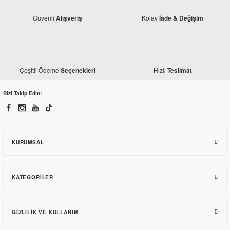
Güvenli
Kolay
Alışveriş
İade & Değişim
Monero
Çeşitli Ödeme
Hızlı
Seçenekleri
Teslimat
Motosiklet Elcik Isıtma 2 Kademeli
Bizi Takip Edin!
954,58 TL
KURUMSAL
KATEGORILER
GIZLILIK VE KULLANIM