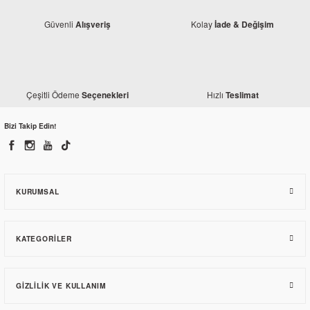
Güvenli
Kolay
Alışveriş
İade & Değişim
Çeşitli Ödeme
Hızlı
Seçenekleri
Teslimat
Modifiye
Motosiklet 18'' Kalın Beyaz Yanak ATLAS
Bizi Takip Edin!
576,00 TL
KURUMSAL
KATEGORILER
Modifiye
GIZLILIK VE KULLANIM
15 Atlas Beyaz Yanak