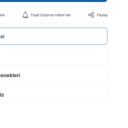
Fiyatı Düşünce Haber Ver
Paylaş
si
çenekleri
iz