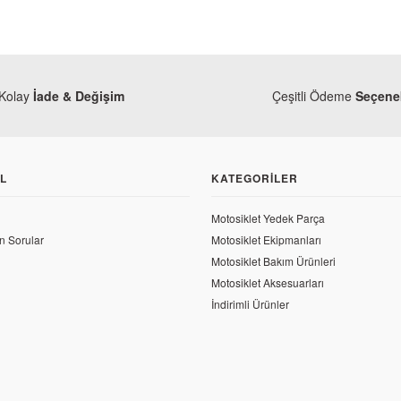
Kolay
İade & Değişim
Çeşitli Ödeme
Seçenek
L
KATEGORILER
Motosiklet Yedek Parça
n Sorular
Motosiklet Ekipmanları
Motosiklet Bakım Ürünleri
Motosiklet Aksesuarları
İndirimli Ürünler