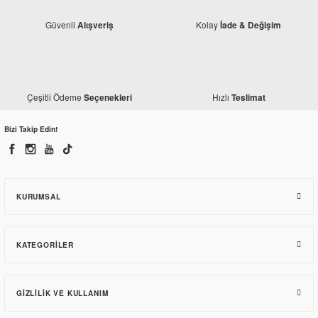
Güvenli
Kolay
Alışveriş
İade & Değişim
Çeşitli Ödeme
Hızlı
Seçenekleri
Teslimat
Mondial
Bizi Takip Edin!
Mondial ZNU Sele Altı Yan Karenaj Sol Alt
240,94 TL
KURUMSAL
KATEGORILER
GIZLILIK VE KULLANIM